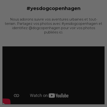
#yesdogcopenhagen
Nous adorons suivre vos aventures urbaines et tout-
terrain. Partagez vos photos avec #yesdogcopenhagen et
identifiez @dogcopenhagen pour voir vos photos
publiées ici.