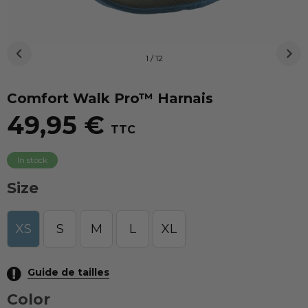
1 / 12
Comfort Walk Pro™ Harnais
49,95 €
TTC
In stock
Size
XS
S
M
L
XL
Guide de tailles
Color