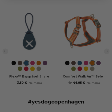
‹
›
Svart
Mocca
Ocean
Wild
Orange
Purple
Svart
Mocca
Ocean
Wild
Orange
Purple
Blue
Rose
Sun
Passion
Blue
Rose
Sun
Passion
Hunting
Classic
Lemon
Desert
Hunting
Classic
Lemon
Desert
Green
Red
Dune
Green
Red
Dune
Flexy™ Bajspåsehållare
Comfort Walk Air™ Sele
3,50 €
Från
46,95 €
Inkl. moms
Inkl. moms
#yesdogcopenhagen