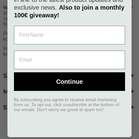
exclusive news.
Also to join a monthly
Vad är nytt:
Nytt polyesterrep med uppdaterat mönster för
att motstå blekning (OEKO-TEX® STANDARD 100
100€ giveaway!
certifierad) / Uppdaterat neopren vadderat handtag för
förbättrad komfort.
Prova vårt matchande sortiment av selar och halsband för
komplett outfit.
Kopplen är kompatibla med vår Pouch Organizer
koppelväska.
Specifikation
Continue
Material
By subscribing you agree to receive email marketing
from us. To opt out, click unsubscribe at the bottom of
Skötselråd
our emails. Don't worry we growl at spam too!
UTMÄRKT MATCH