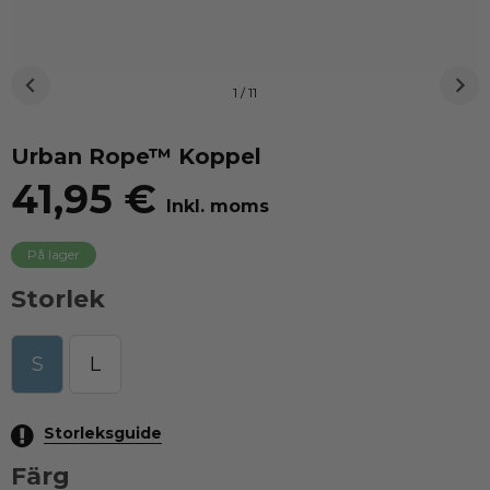
1 / 11
Urban Rope™ Koppel
41,95 €
Inkl. moms
På lager
Storlek
S
L
Storleksguide
Färg