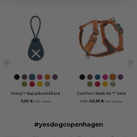
‹
›
Svart
Mocca
Ocean
Wild
Orange
Purple
Svart
Mocca
Ocean
Wild
Orange
Purple
Blue
Rose
Sun
Passion
Blue
Rose
Sun
Passion
Hunting
Classic
Lemon
Desert
Hunting
Classic
Lemon
Desert
Green
Red
Dune
Green
Red
Dune
Flexy™ Bajspåsehållare
Comfort Walk Air™ Sele
3,50 €
Från
46,95 €
Inkl. moms
Inkl. moms
#yesdogcopenhagen