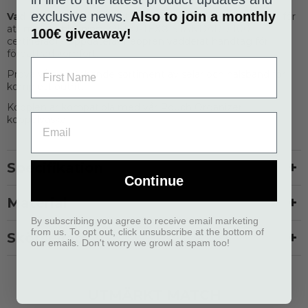
exclusive news.
Also to join a monthly
Vad är nytt:
Nytt polyesterrep med uppdaterat mönster för
att motstå blekning (OEKO-TEX® STANDARD 100
100€ giveaway!
certifierad) / Uppdaterat neopren vadderat handtag för
förbättrad komfort.
Prova vårt matchande sortiment av selar och halsband för
komplett outfit.
Kopplen är kompatibla med vår Pouch Organizer
koppelväska.
Specifikation
Continue
Material
By subscribing you agree to receive email marketing
from us. To opt out, click unsubscribe at the bottom of
Skötselråd
our emails. Don't worry we growl at spam too!
UTMÄRKT MATCH