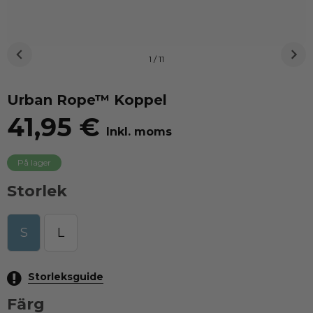
1 / 11
Urban Rope™ Koppel
41,95 €
Inkl. moms
På lager
Storlek
S
L
Storleksguide
Färg