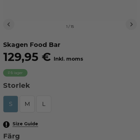
1 / 15
Skagen Food Bar
129,95 €
Inkl. moms
På lager
Storlek
S
M
L
Size Guide
Färg