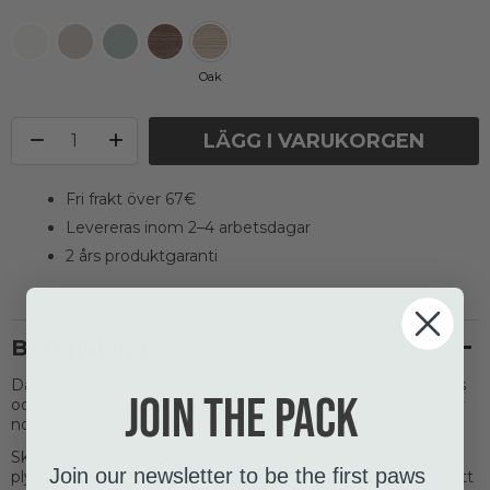
Oak
LÄGG I VARUKORGEN
Fri frakt över 67€
Levereras inom 2–4 arbetsdagar
2 års produktgaranti
Beskrivning
Där modern och klassisk design möts har vi skapat en tidlös
Join the pack
och funktionell matbar som kommer att föra in en touch av
nordisk stil och elegans i ditt hem.
Skagen Food Bar från DOG Copenhagen är gjord av böjd
Join our newsletter to be the first paws
plywood täckt med vackert och slitstarkt laminat, som är lätt