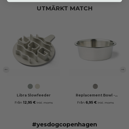
UTMÄRKT MATCH
‹
›
Cool
Coffee
Steel
Grey
Cream
Libra Slowfeeder
Replacement Bowl -
Skagen...
Från
12,95 €
Från
6,95 €
Inkl. moms
Inkl. moms
#yesdogcopenhagen