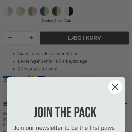
Racing Green/Oak
LÆG I KURV
Gratis forsendelse over 500kr
Levering indenfor 1-3 arbejdsdage
2 års produktgaranti
Beskrivelse
Join the pack
Kronborg foderbaren fra DOG Copenhagen bringer med sin
stilrene og klassiske formgivning et strejf af nordisk stil ind i
dit hjem.
Join our newsletter to be the first paws