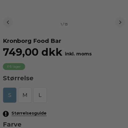
1 / 13
Kronborg Food Bar
749,00 dkk
inkl. moms
På lager
Størrelse
S
M
L
Størrelsesguide
Farve