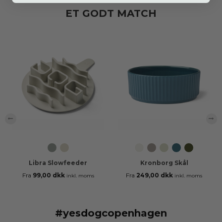
ET GODT MATCH
‹
›
Cool
Coffee
Off
Caffe
Mint
Petrol
Racing
Grey
Cream
White
Latte
Green
Blue
Green
Libra Slowfeeder
Kronborg Skål
Fra
99,00 dkk
Fra
249,00 dkk
inkl. moms
inkl. moms
#yesdogcopenhagen