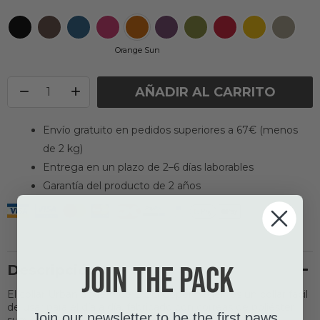
Orange Sun
AÑADIR AL CARRITO
Envío gratuito en pedidos superiores a 67€ (menos
de 2 kg)
Entrega en un plazo de 2–6 días laborables
Garantía del producto de 2 años
Join the pack
Descripción
El collar Urban Style™ de DOG Copenhagen es un collar fácil
de usar para el día a día, fabricado con correas de poliéster
Join our newsletter to be the first paws