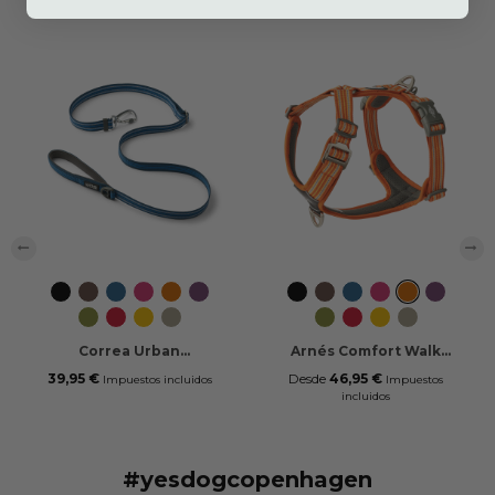
‹
›
Black
Mocca
Ocean
Wild
Orange
Purple
Black
Mocca
Ocean
Wild
Orange
Purple
Blue
Rose
Sun
Passion
Blue
Rose
Sun
Passion
Hunting
Classic
Lemon
Desert
Hunting
Classic
Lemon
Desert
Green
Red
Dune
Green
Red
Dune
Correa Urban
Arnés Comfort Walk
Freestyle™
Air™
39,95 €
Desde
46,95 €
Impuestos incluidos
Impuestos
incluidos
#yesdogcopenhagen