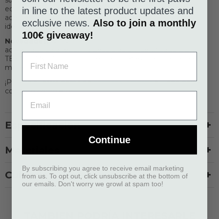
suaves y duraderas, con detalles reflectantes 3M™ y
equipado con herrajes de aluminio resistentes y livianos,
in line to the latest product updates and
además de un punto de sujeción separado para la
exclusive news.
Also to join a monthly
identificación.
100€ giveaway!
Novedades:
Nuevas correas de poliéster con patrón
actualizado para resistir la decoloración (certificado OEKO-
TEX® STANDARD 100) / Hebilla Duraflex™ actualizada en
material POM.
¡Prueba nuestra gama de
correas
y
arneses
a juego para un
conjunto completo!
Especificación
Continue
Materiales
By subscribing you agree to receive email marketing
Cuidado
from us. To opt out, click unsubscribe at the bottom of
our emails. Don't worry we growl at spam too!
TAMBIÉN PODRÍA INTERESARLE