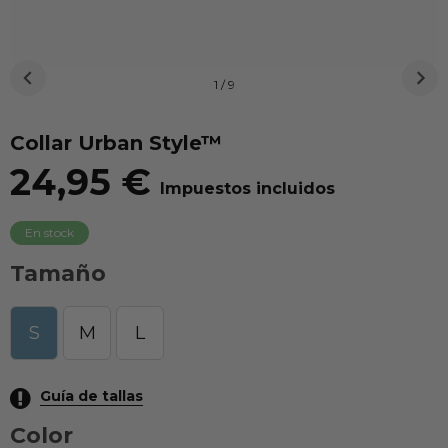
1 / 9
Collar Urban Style™
24,95 €
Impuestos incluidos
En stock
Tamaño
S
M
L
Guía de tallas
Color