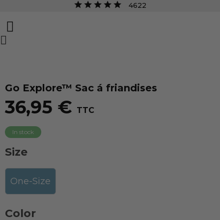
4622


Go Explore™ Sac á friandises
36,95 €
TTC
In stock
Size
One-Size
Color