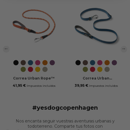
‹
›
Black
Mocca
Ocean
Wild
Orange
Purple
Black
Mocca
Ocean
Wild
Orange
Purple
Blue
Rose
Sun
Passion
Blue
Rose
Sun
Passion
Hunting
Classic
Lemon
Desert
Hunting
Classic
Lemon
Desert
Green
Red
Dune
Green
Red
Dune
Correa Urban Rope™
Correa Urban
Freestyle™
41,95 €
39,95 €
Impuestos incluidos
Impuestos incluidos
#yesdogcopenhagen
Nos encanta seguir vuestras aventuras urbanas y
todoterreno. Comparte tus fotos con