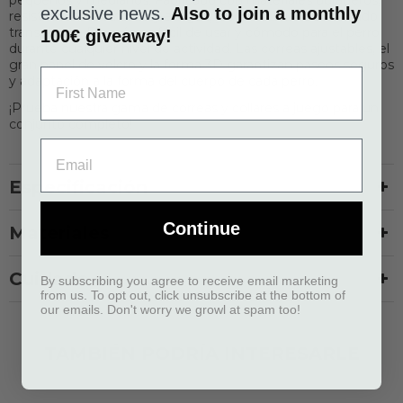
pequeños y medianos. Fabricado con materiales duraderos,
exclusive news.
Also to join a monthly
resistentes a manchas y al agua, y con un suave acolchado
transpirable. El arnés es fácil de usar y cómodo para el perro
100€ giveaway!
durante cualquier nivel de actividad. Las correas ajustables, el
gran panel de velcro y la forma 3D garantizan paseos seguros
y adaptación a la forma del cuerpo de cada perro.
¡Prueba nuestra gama de correas y collares a juego para un
conjunto completo!
Especificación
Continue
Materiales
Cuidado
By subscribing you agree to receive email marketing
from us. To opt out, click unsubscribe at the bottom of
our emails. Don't worry we growl at spam too!
TAMBIÉN PODRÍA INTERESARLE