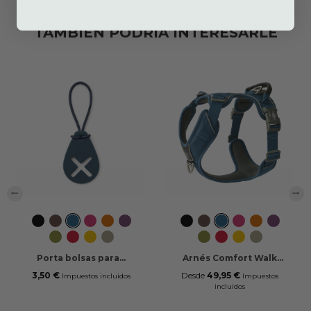
TAMBIÉN PODRÍA INTERESARLE
‹
›
Black
Mocca
Ocean
Wild
Orange
Purple
Black
Mocca
Ocean
Wild
Orange
Purple
Blue
Rose
Sun
Passion
Blue
Rose
Sun
Passion
Hunting
Classic
Lemon
Desert
Hunting
Classic
Lemon
Desert
Green
Red
Dune
Green
Red
Dune
Porta bolsas para...
Arnés Comfort Walk
Pro™
3,50 €
Desde
49,95 €
Impuestos incluidos
Impuestos
incluidos