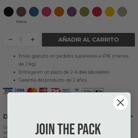
Mocca
AÑADIR AL CARRITO
Envío gratuito en pedidos superiores a 67€ (menos
de 2 kg)
Entrega en un plazo de 2–6 días laborables
Garantía del producto de 2 años
Descripción
Join the pack
La correa Urban Trail™ de DOG Copenhagen es una correa
versátil de 160 cm para perros que incluye nuestra bolsa de