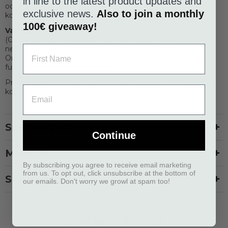
in line to the latest product updates and
och nära kontroll vilket gör detta till ett mycket användbart
exclusive news.
Also to join a monthly
koppel.
100€ giveaway!
Vad är nytt:
Nytt polyesterband för att motstå blekning
(OEKO-TEX® STANDARD 100-certifierad) / Uppdaterat
neopren vadderat handtag för förbättrad komfort /
Omdesignad Pouch Organizer koppelväska med förbättrad
funktionalitet och utseende.
Prova vårt matchande sortiment av selar och halsband för
komplett outfit!
Specifikation
Continue
Material
By subscribing you agree to receive email marketing
from us. To opt out, click unsubscribe at the bottom of
Skötselråd
our emails. Don't worry we growl at spam too!
UTMÄRKT MATCH