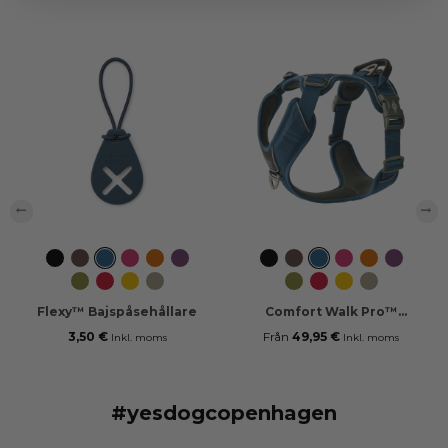
‹
›
Svart
Mocca
Ocean
Wild
Orange
Purple
Svart
Mocca
Ocean
Wild
Orange
Purple
Blue
Rose
Sun
Passion
Blue
Rose
Sun
Passion
Hunting
Classic
Lemon
Desert
Hunting
Classic
Lemon
Desert
Green
Red
Dune
Green
Red
Dune
Flexy™ Bajspåsehållare
Comfort Walk Pro™
Sele
3,50 €
Från
49,95 €
Inkl. moms
Inkl. moms
#yesdogcopenhagen