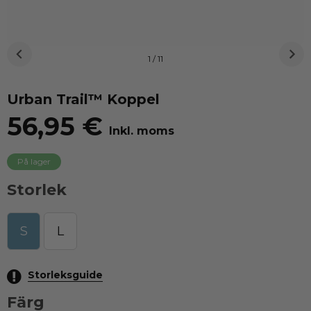
1 / 11
Urban Trail™ Koppel
56,95 €
Inkl. moms
På lager
Storlek
S
L
Storleksguide
Färg