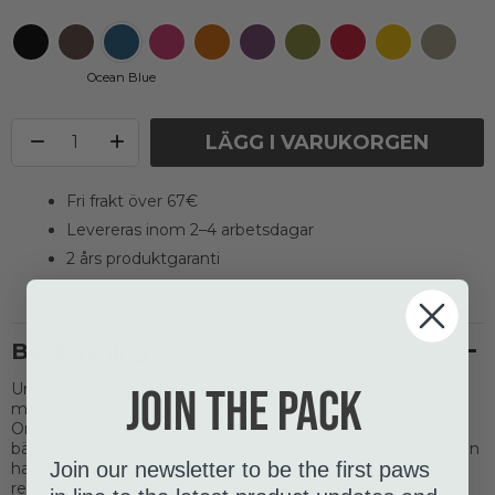
Ocean Blue
LÄGG I VARUKORGEN
Fri frakt över 67€
Levereras inom 2–4 arbetsdagar
2 års produktgaranti
Beskrivning
Urban Trail™ koppel från DOG Copenhagen är ett 160cm
Join the pack
mångsidigt hundkoppel som levereras med vår Pouch
Organizer™ koppelväska inkluderad för att bekvämt kunna
bära med sig det nödvändigaste. Två produkter i en! Kopplen
Join our newsletter to be the first paws
har ett mjukt vadderat handtag i neopren, effektiv 3M™
reflekterande passpoal och fyra olika trafikhandtag för säker