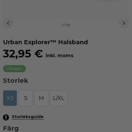
1 / 10
Urban Explorer™ Halsband
32,95 €
Inkl. moms
På lager
Storlek
XS
S
M
L/XL
Storleksguide
Färg