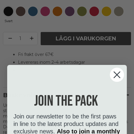
Svart
LÄGG I VARUKORGEN
Fri frakt över 67€
Levereras inom 2–4 arbetsdagar
2 års produktgaranti
Beskrivning
Join the pack
Urban Explorer™ halsbandet från DOG Copenhagen är ett
starkt lätt halsband i slitstarkt, smuts- och vattenavvisande
Join our newsletter to be the first paws
material. Den unika designen ger fullängds skydd av den
mjuka stoppingen för bekväm och enkel daglig användning.
in line to the latest product updates and
De dubbla aluminium D-ringarna och den effektiva 3M™
exclusive news.
Also to join a monthly
reflexen garanterar säkerheten.