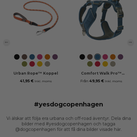
‹
›
Svart
Mocca
Ocean
Wild
Orange
Purple
Svart
Mocca
Ocean
Wild
Orange
Purple
Blue
Rose
Sun
Passion
Blue
Rose
Sun
Passion
Hunting
Classic
Lemon
Desert
Hunting
Classic
Lemon
Desert
Green
Red
Dune
Green
Red
Dune
Urban Rope™ Koppel
Comfort Walk Pro™
Sele
41,95 €
Från
49,95 €
Inkl. moms
Inkl. moms
#yesdogcopenhagen
Vi älskar att följa era urbana och off-road äventyr. Dela dina
bilder med #yesdogcopenhagen och tagga
@dogcopenhagen för att få dina bilder visade här.