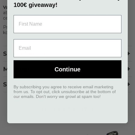
100€ giveaway!
Vad är nytt:
Nytt Oxford-polyestertyg och polyesterväv för
att motstå blekning (OEKO-TEX® STANDARD 100-
certifierad) / Uppdaterad vaddering för ökad komfort.
Prova vårt matchande sortiment av koppel och selar för en
komplett outfit!
Specifikation
Material
Continue
Skötselråd
By subscribing you agree to receive email marketing
from us. To opt out, click unsubscribe at the bottom of
our emails. Don't worry we growl at spam too!
UTMÄRKT MATCH