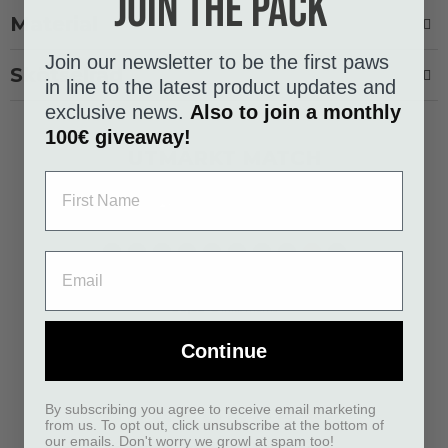
Join the pack
Material
Join our newsletter to be the first paws
Skötselråd
in line to the latest product updates and
exclusive news.
Also to join a monthly
100€ giveaway!
UTMÄRKT MATCH
Svart
Mocca
Ocean
Wild
Orange
Purple
Hunting
Classic
Lemon
Desert
Blue
Rose
Sun
Passion
Green
Red
Dune
Urban Trail™ Koppel
56,95 €
Inkl. moms
Continue
By subscribing you agree to receive email marketing
Svart
Mocca
Ocean
Wild
Orange
Purple
Hunting
Classic
Lemon
Desert
from us. To opt out, click unsubscribe at the bottom of
Blue
Rose
Sun
Passion
Green
Red
Dune
our emails. Don't worry we growl at spam too!
Urban Explorer™ Halsband