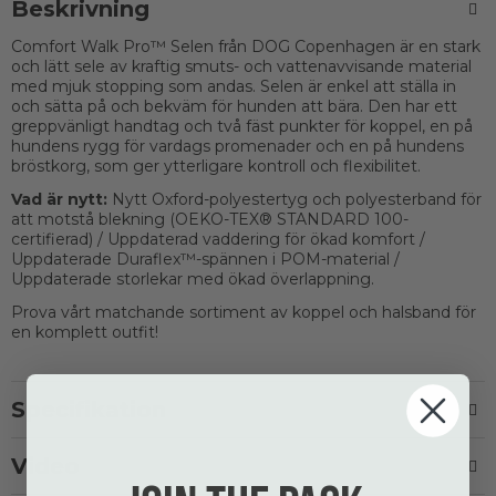
Beskrivning
Comfort Walk Pro™ Selen från DOG Copenhagen är en stark
och lätt sele av kraftig smuts- och vattenavvisande material
med mjuk stopping som andas. Selen är enkel att ställa in
och sätta på och bekväm för hunden att bära. Den har ett
greppvänligt handtag och två fäst punkter för koppel, en på
hundens rygg för vardags promenader och en på hundens
bröstkorg, som ger ytterligare kontroll och flexibilitet.
Vad är nytt:
Nytt Oxford-polyestertyg och polyesterband för
att motstå blekning (OEKO-TEX® STANDARD 100-
certifierad) / Uppdaterad vaddering för ökad komfort /
Uppdaterade Duraflex™-spännen i POM-material /
Uppdaterade storlekar med ökad överlappning.
Prova vårt matchande sortiment av koppel och halsband för
en komplett outfit!
Specifikation
Video