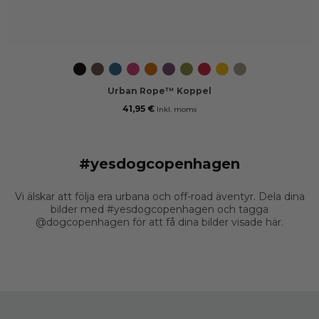
Svart
Mocca
Ocean
Wild
Orange
Purple
Hunting
Classic
Lemon
Desert
Blue
Rose
Sun
Passion
Green
Red
Dune
Urban Rope™ Koppel
41,95 €
Inkl. moms
#yesdogcopenhagen
Vi älskar att följa era urbana och off-road äventyr. Dela dina
bilder med #yesdogcopenhagen och tagga
@dogcopenhagen för att få dina bilder visade här.