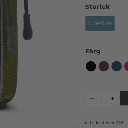
Storlek
One-Size
Färg
Fri frakt över 67€