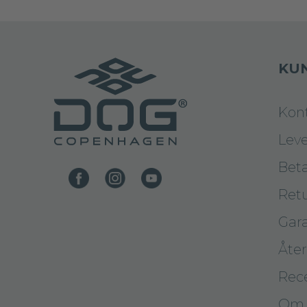
KU
Kon
Lev
Bet
Retu
Gara
Åter
Rec
Om 