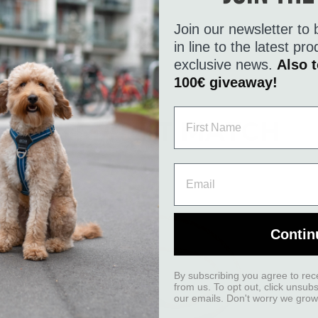
Join our newsletter to 
in line to the latest p
exclusive news.
Also t
100€ giveaway!
UTMÄRKT MATCH
Contin
By subscribing you agree to rec
from us. To opt out, click unsub
our emails. Don't worry we grow