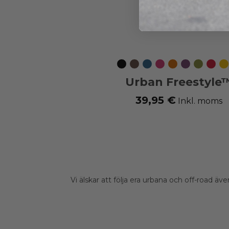
Svart
Mocca
Ocean
Wild
Orange
Purple
Hunting
Classi
L
Blue
Rose
Sun
Passion
Green
Red
Urban Freestyle
Koppel
39,95 €
Inkl. moms
Vi älskar att följa era urbana och off-road