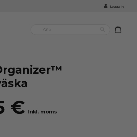
Logga in


Organizer™
väska
5 €
Inkl. moms