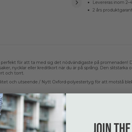
Levereras inom 2–
2 års produktgarant
rfekt för att ta med sig det nödvändigaste på promenaden! Den
dsaker, nycklar eller kreditkort när du är på språng. Den slitsta
rt och torrt.
itet och utseende / Nytt Oxford-polyestertyg för att motstå b
oppel!
Join the