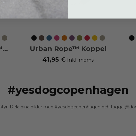
c
emon
Desert
Svart
Mocca
Ocean
Wild
Orange
Purple
Hunting
Classic
Lemon
Desert
Sv
Dune
Blue
Rose
Sun
Passion
Green
Red
Dune
™
Urban Rope™ Koppel
41,95 €
Inkl. moms
#yesdogcopenhagen
 äventyr. Dela dina bilder med #yesdogcopenhagen och tagga @dogc