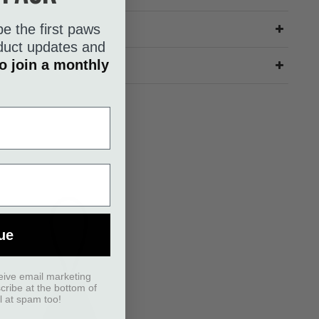
be the first paws
roduct updates and
o join a monthly
ue
eive email marketing
scribe at the bottom of
l at spam too!