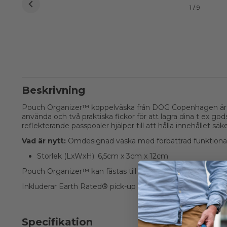
1 / 9
Beskrivning
Pouch Organizer™ koppelväska från DOG Copenhagen är pe
använda och två praktiska fickor för att lagra dina t ex go
reflekterande passpoaler hjälper till att hålla innehållet säke
Vad är nytt:
Omdesignad väska med förbättrad funktional
Storlek (LxWxH): 6,5cm x 3cm x 12cm
Pouch Organizer™ kan fästas till alla DOG Copenhagens k
Inkluderar Earth Rated® pick-up bag roll med 15 påsar.
Specifikation