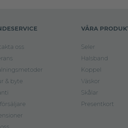
NDESERVICE
VÅRA PRODUK
takta oss
Seler
erans
Halsband
alningsmetoder
Koppel
r & byte
Väskor
nti
Skålar
försäljare
Presentkort
ensioner
oss