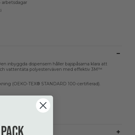
4 arbetsdagar
i
 inbyggda dispensern håller bajspåsarna klara att
rka och vattentäta polyesterväven med effektiv 3M™
lekning (OEKO-TEX® STANDARD 100-certifierad).
 pack