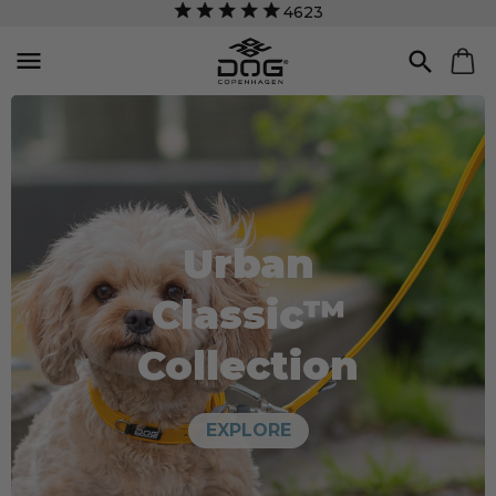
4623


Urban
Classic™
Collection
EXPLORE