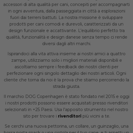
accessori di alta qualità per cani, concepiti per accompagnarti
in ogni avventura, dalla passeggiata in città a esplorazioni
fuori dai terreni battuti. La nostra missione è sviluppare
prodotti per cani comodi e durevoli, caratterizzati da un
design funzionale e accattivante. L’equilibrio perfetto tra
qualità, funzionalità e design danese senza tempo ci rende
diversi dagli altri marchi.
Ispirandoci alla vita attiva insieme ai nostri amici a quattro
zampe, utilizziamo solo i migliori materiali disponibili e
ascoltiamo sempre i feedback dei nostri clienti per
perfezionare ogni singolo dettaglio dei nostri articoli. Ogni
cliente che torna da noi è la prova che stiamo percorrendo la
strada giusta.
Il marchio DOG Copenhagen è stato fondato nel 2015 e oggi
i nostri prodotti possono essere acquistati presso rivenditori
selezionati in +25 Paesi. Usa l’apposito strumento nel nostro
sito per trovare i
rivenditori
più vicini a te.
Se cerchi una nuova pettorina, un collare, un guinzaglio, una
borsa porta snack o una ciotola per il tuo cane, e ti aspetti un