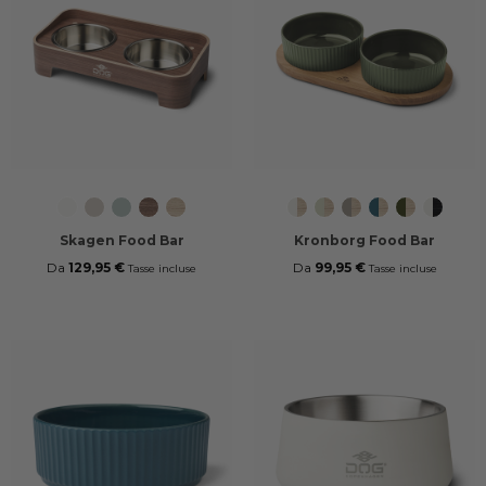
Premium
Grey
Fjord
Walnut
Oak
Off
Mint
Caffe
Petrol
Racing
Off
White
Sand
Green
White/Oak
Green/Oak
Latte/Oak
Blue/Oak
Green/Oak
White/B
Skagen Food Bar
Kronborg Food Bar
Da
129,95 €
Da
99,95 €
Tasse incluse
Tasse incluse