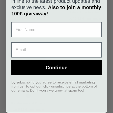
in line to the latest product updates and
Cool
Coffee
Mint
Petrol
Racing
Cool
Coffee
exclusive news.
Also to join a monthly
Grey
Cream
Green
Blue
Green
Grey
Cream
Tappetino Libra
Libra Slowfeeder
100€ giveaway!
Da
22,95 €
Da
12,95 €
Tasse incluse
Tasse incluse
Continue
By subscribing you agree to receive email marketing
from us. To opt out, click unsubscribe at the bottom of
our emails. Don't worry we growl at spam too!
Steel
Replacement Bowl -
Skagen...
Da
6,95 €
Tasse incluse