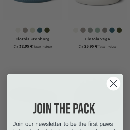
Off
Caffe
Mint
Petrol
Racing
Off
Caffe
Cool
Mint
Steel
Petrol
Racin
White
Latte
Green
Blue
Green
White
Latte
Grey
Green
Blue
Green
(Vega)
Ciotola Kronborg
Ciotola Vega
Da
32,95 €
Da
25,95 €
Tasse incluse
Tasse incluse
Join the pack
Join our newsletter to be the first paws