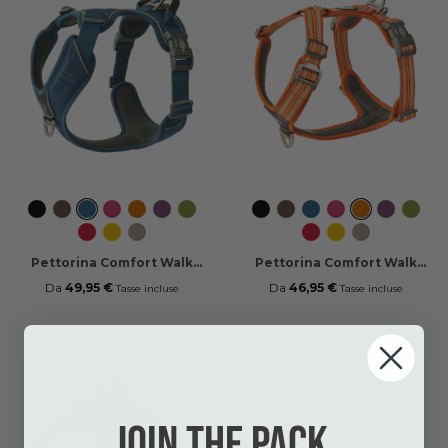
Black
Mocca
Ocean
Wild
Orange
Purple
Hunting
Black
Mocca
Ocean
Wild
Orange
Purple
Hunti
Blue
Rose
Sun
Passion
Green
Blue
Rose
Sun
Passion
Green
Classic
Lemon
Desert
Classic
Lemon
Desert
Red
Dune
Red
Dune
Pettorina Comfort Walk
Pettorina Comfort Walk
Pro™
Air™
Da
49,95 €
Da
46,95 €
Tasse incluse
Tasse incluse
Join the pack