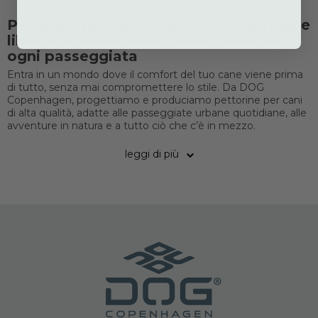
Pettorine per cani – comfort, controllo e
libertà di movimento delle spalle ad
ogni passeggiata
Entra in un mondo dove il comfort del tuo cane viene prima
di tutto, senza mai compromettere lo stile. Da DOG
Copenhagen, progettiamo e produciamo pettorine per cani
di alta qualità, adatte alle passeggiate urbane quotidiane, alle
avventure in natura e a tutto ciò che c’è in mezzo.
leggi di più