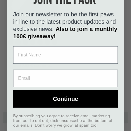
Join our newsletter to be the first paws
in line to the latest product updates and
exclusive news.
Also to join a monthly
100€ giveaway!
Black
Mocca
Ocean
Wild
Orange
Purple
Hunting
Blue
Rose
Sun
Passion
Green
Classic
Lemon
Desert
Red
Dune
Pettorina Comfort Walk
Go™
Da
33,95 €
Tasse incluse
Displaying
1-3
of
3
products.
Continue
By subscribing you agree to receive email marketing
ACQUISTA UNA CARTA REGALO
from us. To opt out, click unsubscribe at the bottom of
our emails. Don't worry we growl at spam too!