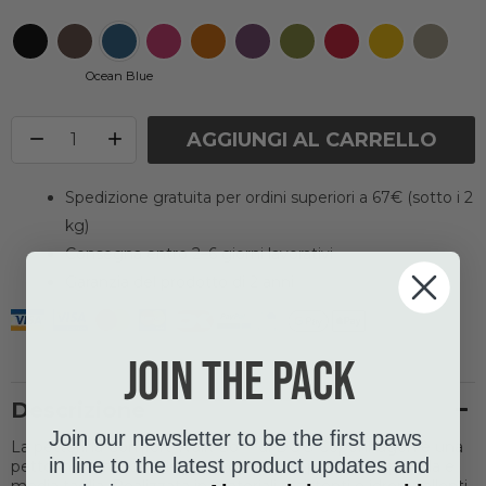
Ocean Blue
AGGIUNGI AL CARRELLO
Spedizione gratuita per ordini superiori a 67€ (sotto i 2
kg)
Consegna entro 2–6 giorni lavorativi
Garanzia del prodotto di 2 anni
Join the pack
Descrizione
Join our newsletter to be the first paws
La pettorina Comfort Walk Go™ di DOG Copenhagen è una
in line to the latest product updates and
pettorina comoda e leggera concepita per cani di piccola e