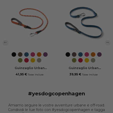
‹
›
Black
Mocca
Ocean
Wild
Orange
Purple
Black
Mocca
Ocean
Wild
Orange
Purple
Blue
Rose
Sun
Passion
Blue
Rose
Sun
Passion
Hunting
Classic
Lemon
Desert
Hunting
Classic
Lemon
Desert
Green
Red
Dune
Green
Red
Dune
Guinzaglio Urban
Guinzaglio Urban
Rope™
Freestyle™
41,95 €
39,95 €
Tasse incluse
Tasse incluse
#yesdogcopenhagen
Amiamo seguire le vostre avventure urbane e off-road.
Condividi le tue foto con #yesdogcopenhagen e tagga