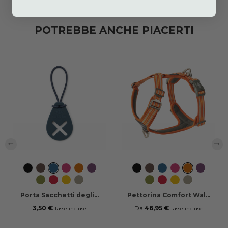
POTREBBE ANCHE PIACERTI
‹
›
Black
Mocca
Ocean
Wild
Orange
Purple
Black
Mocca
Ocean
Wild
Orange
Purple
Blue
Rose
Sun
Passion
Blue
Rose
Sun
Passion
Hunting
Classic
Lemon
Desert
Hunting
Classic
Lemon
Desert
Green
Red
Dune
Green
Red
Dune
Porta Sacchetti degli...
Pettorina Comfort Walk
Air™
3,50 €
Da
46,95 €
Tasse incluse
Tasse incluse