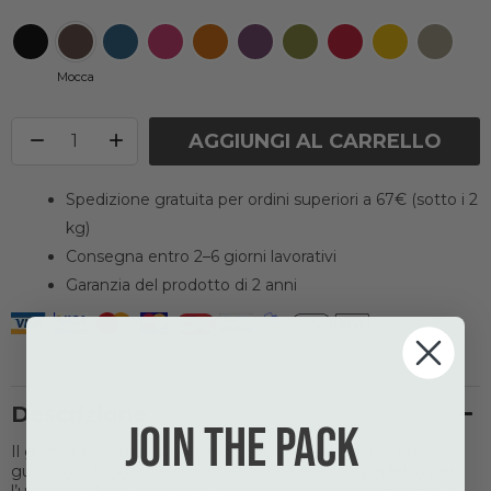
Mocca
AGGIUNGI AL CARRELLO
Spedizione gratuita per ordini superiori a 67€ (sotto i 2
kg)
Consegna entro 2–6 giorni lavorativi
Garanzia del prodotto di 2 anni
Descrizione
Join the pack
Il guinzaglio Urban Rope™ di DOG Copenhagen è un
guinzaglio leggero e confortevole da 160 cm, perfetto per